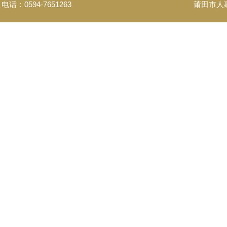
电话：0594-7651263
莆田市人